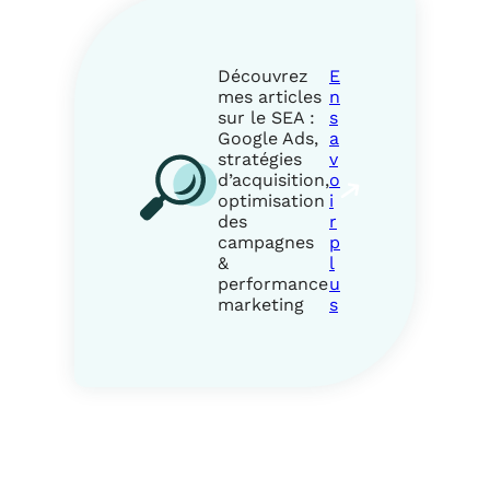
c
e
e
n
q
S
u
E
Découvrez
E
e
A
mes articles
n
l
sur le SEA :
s
e
Google Ads,
a
r
stratégies
v
é
d’acquisition,
o
f
optimisation
i
é
des
r
r
campagnes
p
e
&
l
n
performance
u
c
marketing
s
e
m
e
n
t
p
a
y
a