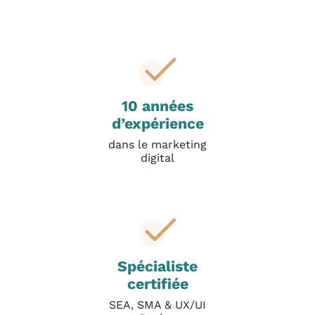
n
t
(
S
E
A
)
?
10 années
d’expérience
dans le marketing
digital
Spécialiste
certifiée
SEA, SMA & UX/UI