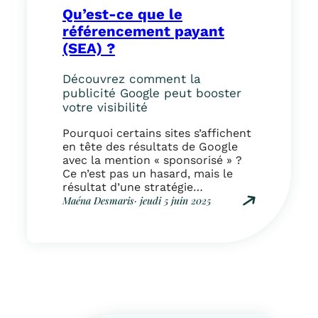
l
a
Qu’est-ce que le
e
y
s
référencement payant
a
d
n
(SEA) ?
é
t
f
(
Découvrez comment la
i
S
publicité Google peut booster
n
E
votre visibilité
i
A
t
)
Pourquoi certains sites s’affichent
i
?
en tête des résultats de Google
o
avec la mention « sponsorisé » ?
n
Ce n’est pas un hasard, mais le
s
résultat d’une stratégie
à
publicitaire appelée SEA (Search
Maéna Desmaris
· jeudi 5 juin 2025
c
Engine Advertising), ou
:
o
référencement payant.
Q
n
Contrairement au SEO, qui mise
u
n
sur le long terme, le SEA permet
’
a
de capter rapidement l’attention
e
î
de votre audience,…
s
t
t
r
-
e