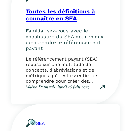
u
o
Toutes les définitions à
i
f
connaître en SEA
a
i
Familiarisez-vous avec le
r
vocabulaire du SEA pour mieux
e
comprendre le référencement
d
payant
u
r
Le référencement payant (SEA)
é
repose sur une multitude de
f
concepts, d’abréviations et de
é
métriques qu’il est essentiel de
r
comprendre pour créer des
e
campagnes efficaces. Voici un
Maéna Desmaris
· lundi 16 juin 2025
n
glossaire complet pour maîtriser
:
c
le vocabulaire du SEA, que vous
T
e
utilisiez Google Ads, Bing Ads ou
o
m
d’autres plateformes. A Ad Rank
u
e
Score qui détermine la position
t
n
d’une annonce sur…
e
t
SEA
s
p