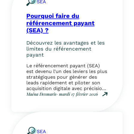
SEA
Pourquoi faire du
référencement payant
(SEA) ?
Découvrez les avantages et les
limites du référencement
payant
Le référencement payant (SEA)
est devenu l’un des leviers les plus
stratégiques pour générer des
leads rapidement et piloter son
acquisition digitale avec précision.
Dans un environnement où le SEO
Maéna Desmaris
· mardi 17 février 2026
évolue constamment, où Google
:
intègre de plus en plus de
P
réponses générées par
o
l’intelligence artificielle et où la
u
visibilité organique peut fluctuer
r
du jour au…
q
SEA