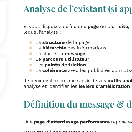
Analyse de l’existant (si ap
Si vous disposez déjà d’une
page
ou d’un
site
,
lequel j’analyse :
La
structure
de la page
La
hiérarchie
des informations
La clarté du
message
Le
parcours utilisateur
Les
points de friction
La
cohérence
avec les publicités ou mots
Je peux également me servir de vos
outils an
analyse et identifier les
leviers d’amélioration 
Définition du message & de
Une
page d’atterrissage performante
repose a