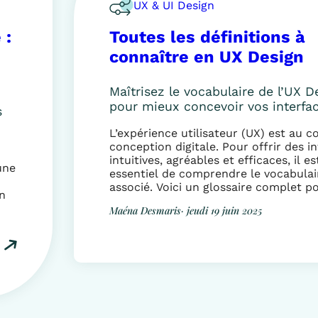
UX & UI Design
 :
Toutes les définitions à
connaître en UX Design
Maîtrisez le vocabulaire de l’UX D
pour mieux concevoir vos interfa
s
L’expérience utilisateur (UX) est au c
conception digitale. Pour offrir des i
intuitives, agréables et efficaces, il es
une
essentiel de comprendre le vocabulai
associé. Voici un glossaire complet p
n
maîtriser les fondamentaux de l’UX de
Maéna Desmaris
· jeudi 19 juin 2025
A/B Testing Méthode qui consiste à t
deux versions d’une même page ou in
pour identifier celle […]
C
it,
r
é
e
r
u