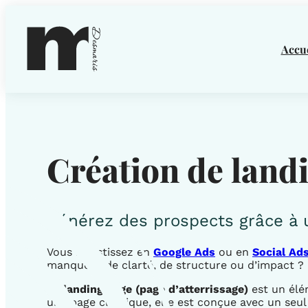
Accue
Création de land
Générez des prospects grâce à 
Vous investissez en
Google Ads
ou en
Social Ad
manquent de clarté, de structure ou d’impact ?
La
landing page (page d’atterrissage)
est un élém
une page classique, elle est conçue avec un seul o