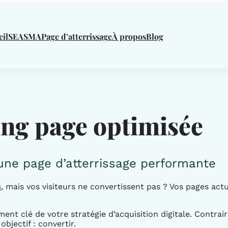
il
SEA
SMA
Page d’atterrissage
À propos
Blog
ing page optimisée
une page d’atterrissage performante
s
, mais vos visiteurs ne convertissent pas ? Vos pages actu
ent clé de votre stratégie d’acquisition digitale. Contra
bjectif : convertir.