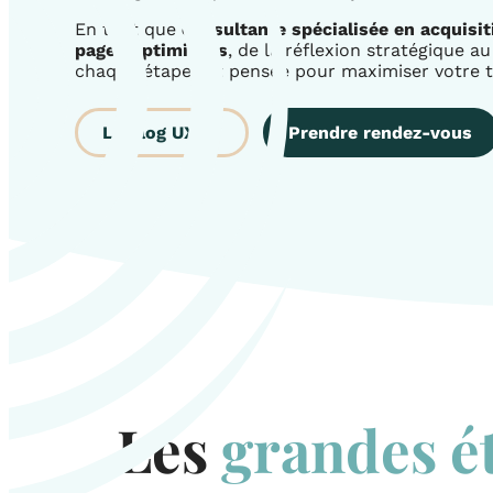
En tant que
consultante spécialisée en acquisit
pages optimisées
, de la réflexion stratégique au
chaque étape est pensée pour maximiser votre t
Le blog UX/UI
Prendre rendez-vous
Les
grandes é