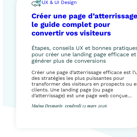
UX & UI Design
Créer une page d’atterrissage
le guide complet pour
convertir vos visiteurs
Étapes, conseils UX et bonnes pratique
pour créer une landing page efficace et
générer plus de conversions
Créer une page d’atterrissage efficace est l’
des stratégies les plus puissantes pour
transformer des visiteurs en prospects ou e
clients. Une landing page (ou page
d’atterrissage) est une page web conçue
spécifiquement pour atteindre un objectif
Maéna Desmaris
· vendredi 13 mars 2026
précis : générer un contact, vendre un produ
télécharger un document ou réserver un
rendez-vous. Contrairement à une […]