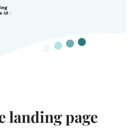
ding
s UI
:
e landing page