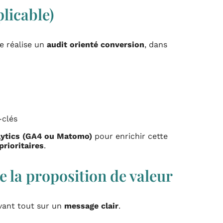
plicable)
 je réalise un
audit orienté conversion
, dans
-clés
alytics (GA4 ou Matomo)
pour enrichir cette
prioritaires
.
 la proposition de valeur
vant tout sur un
message clair
.