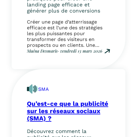
landing page efficace et
générer plus de conversions
Créer une page d’atterrissage
efficace est l’une des stratégies
les plus puissantes pour
transformer des visiteurs en
prospects ou en clients. Une
landing page (ou page
Maéna Desmaris
· vendredi 13 mars 2026
d’atterrissage) est une page web
:
conçue spécifiquement pour
C
atteindre un objectif précis :
r
générer un contact, vendre un
é
produit, télécharger un document
e
ou réserver un rendez-vous.
r
SMA
Contrairement à une…
u
n
Qu’est-ce que la publicité
e
p
sur les réseaux sociaux
a
(SMA) ?
g
e
Découvrez comment la
d