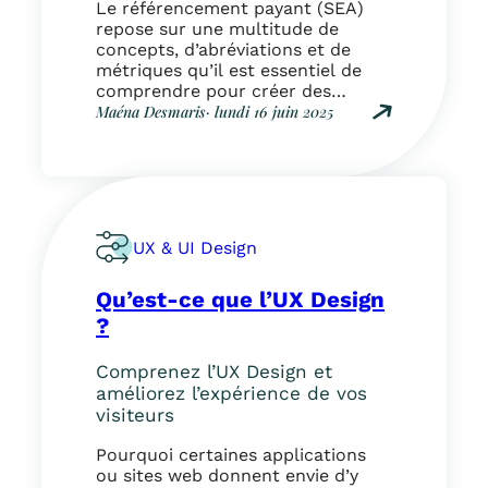
A
Le référencement payant (SEA)
i
)
repose sur une multitude de
o
?
concepts, d’abréviations et de
n
métriques qu’il est essentiel de
s
comprendre pour créer des
à
campagnes efficaces. Voici un
Maéna Desmaris
· lundi 16 juin 2025
c
glossaire complet pour maîtriser
:
o
le vocabulaire du SEA, que vous
T
n
utilisiez Google Ads, Bing Ads ou
o
n
d’autres plateformes. A Ad Rank
u
a
Score qui détermine la position
t
î
d’une annonce sur…
e
t
UX & UI Design
s
r
l
e
Qu’est-ce que l’UX Design
e
e
s
?
n
d
U
é
X
Comprenez l’UX Design et
f
D
améliorez l’expérience de vos
i
e
visiteurs
n
s
i
i
Pourquoi certaines applications
t
g
ou sites web donnent envie d’y
i