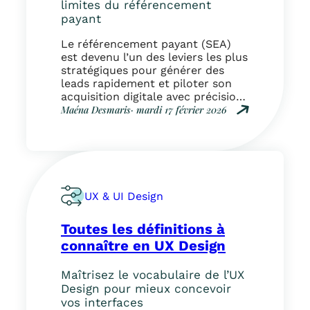
limites du référencement
a
p
payant
p
l
u
e
Le référencement payant (SEA)
b
t
est devenu l’un des leviers les plus
l
p
stratégiques pour générer des
i
o
leads rapidement et piloter son
c
u
acquisition digitale avec précision.
i
r
Dans un environnement où le SEO
Maéna Desmaris
· mardi 17 février 2026
t
c
évolue constamment, où Google
:
é
o
intègre de plus en plus de
P
s
n
réponses générées par
o
u
v
l’intelligence artificielle et où la
u
r
e
visibilité organique peut fluctuer
r
l
r
du jour au…
q
e
t
UX & UI Design
u
s
i
o
r
r
Toutes les définitions à
i
é
v
f
connaître en UX Design
s
o
a
e
s
i
a
v
Maîtrisez le vocabulaire de l’UX
r
u
i
Design pour mieux concevoir
e
x
s
vos interfaces
d
s