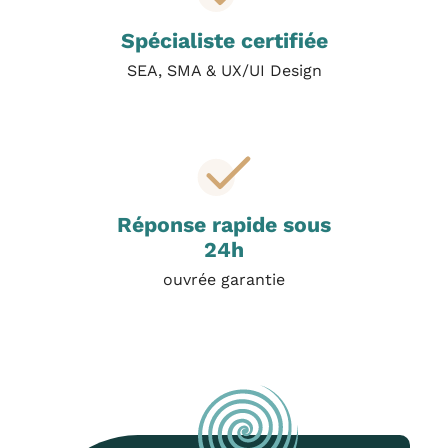
e
n
Spécialiste certifiée
c
e
SEA, SMA & UX/UI Design
m
e
n
t
p
a
y
a
Réponse rapide sous
n
24h
t
(
ouvrée garantie
S
E
A
)
?