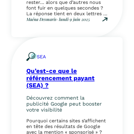
n
rester… alors que d’autres nous
o
font fuir en quelques secondes ?
n
La réponse tient en deux lettres :
s
UX, pour User eXperience, ou
Maéna Desmaris
· lundi 9 juin 2025
à
expérience utilisateur en français.
:
c
L’UX Design désigne l’ensemble
Q
o
des méthodes et bonnes pratiques
u
n
qui visent à concevoir des
’
n
interfaces agréables, intuitives et
e
a
efficaces…
s
î
SEA
t
t
-
r
Qu’est-ce que le
c
e
e
référencement payant
e
q
(SEA) ?
n
u
S
e
E
Découvrez comment la
l
A
publicité Google peut booster
’
votre visibilité
U
X
Pourquoi certains sites s’affichent
D
en tête des résultats de Google
e
avec la mention « sponsorisé » ?
s