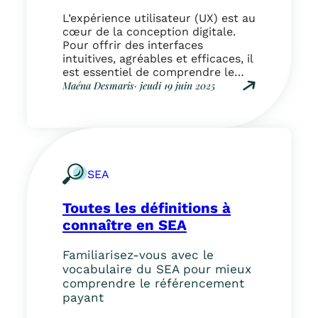
i
u
o
t
L’expérience utilisateur (UX) est au
r
c
e
cœur de la conception digitale.
é
i
u
Pour offrir des interfaces
f
a
r
intuitives, agréables et efficaces, il
é
u
s
est essentiel de comprendre le
r
x
vocabulaire associé. Voici un
Maéna Desmaris
· jeudi 19 juin 2025
e
(
glossaire complet pour maîtriser
:
n
S
les fondamentaux de l’UX design.
T
c
M
A A/B Testing Méthode qui
o
e
A
consiste à tester deux versions
u
m
)
d’une même page ou interface
t
e
?
pour identifier celle…
e
n
SEA
s
t
l
p
Toutes les définitions à
e
a
s
connaître en SEA
y
d
a
é
n
Familiarisez-vous avec le
f
t
vocabulaire du SEA pour mieux
i
(
comprendre le référencement
n
S
payant
i
E
t